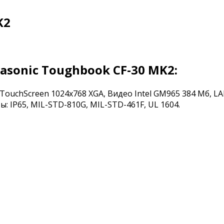
K2
sonic Toughbook CF-30 MK2:
T TouchScreen 1024x768 XGA, Видео Intel GM965 384 Мб, LAN
ты: IP65, MIL-STD-810G, MIL-STD-461F, UL 1604.